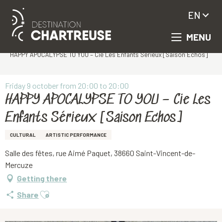
EN
MENU
Aller
Homepage
au
HAPPY APOCALYPSE TO YOU – Cie Les Enfants Sérieux [Saison Echos]
contenu
principal
Friday 9 october from 20:00 to 20:00
HAPPY APOCALYPSE TO YOU – Cie Les
Enfants Sérieux [Saison Echos]
CULTURAL
ARTISTIC PERFORMANCE
Salle des fêtes, rue Aimé Paquet, 38660 Saint-Vincent-de-
Mercuze
Getting there
Ajouter aux favoris
Share