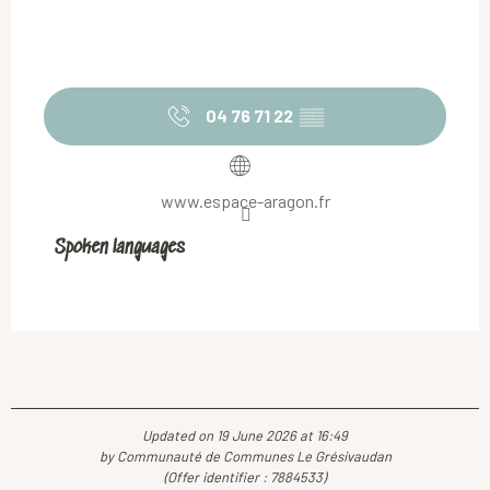
04 76 71 22
▒▒
www.espace-aragon.fr
Spoken languages
Spoken languages
Updated on 19 June 2026 at 16:49
by Communauté de Communes Le Grésivaudan
(Offer identifier :
7884533
)