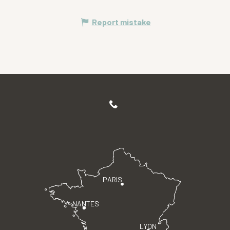
Report mistake
PARIS
NANTES
LYON