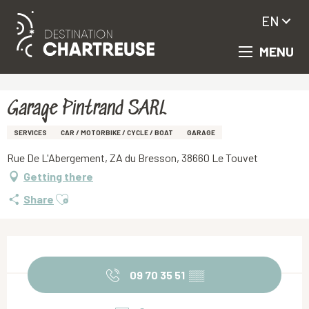
EN
MENU
Aller
Homepage
Garage Pintrand SARL
au
contenu
principal
Garage Pintrand SARL
SERVICES
CAR / MOTORBIKE / CYCLE / BOAT
GARAGE
Rue De L'Abergement, ZA du Bresson, 38660 Le Touvet
Getting there
Ajouter aux favoris
Share
Opening hours & contact details
09 70 35 51
▒▒