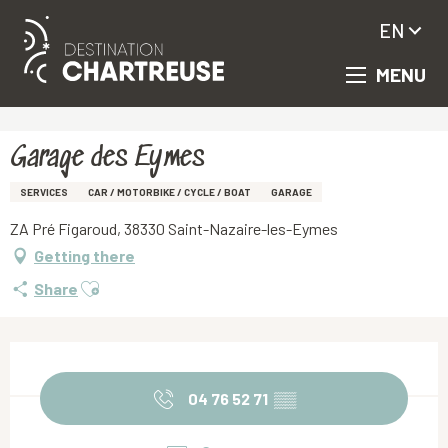
EN
MENU
Aller
Homepage
Garage des Eymes
au
contenu
principal
Garage des Eymes
SERVICES
CAR / MOTORBIKE / CYCLE / BOAT
GARAGE
ZA Pré Figaroud, 38330 Saint-Nazaire-les-Eymes
Getting there
Ajouter aux favoris
Share
Opening hours & contact details
04 76 52 71
▒▒