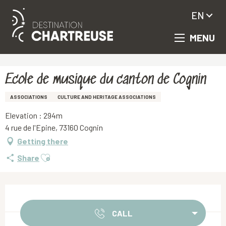
EN
MENU
Aller
Homepage
Ecole de musique du canton de Cognin
au
contenu
principal
Ecole de musique du canton de Cognin
ASSOCIATIONS
CULTURE AND HERITAGE ASSOCIATIONS
Elevation : 294m
4 rue de l'Epine, 73160 Cognin
Getting there
Ajouter aux favoris
Share
Opening hours & contact details
CALL