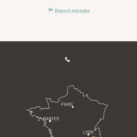
Report mistake
PARIS
NANTES
LYON