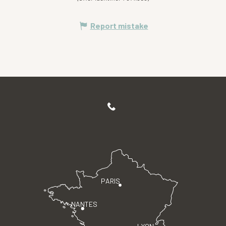
Report mistake
PARIS
NANTES