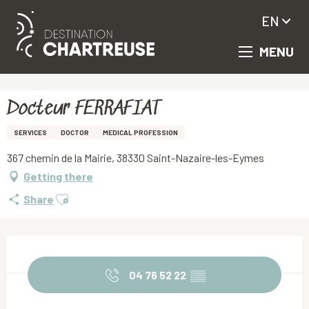
EN
MENU
Aller
Homepage
Docteur FERRAFIAT
au
contenu
principal
Docteur FERRAFIAT
SERVICES
DOCTOR
MEDICAL PROFESSION
367 chemin de la Mairie, 38330 Saint-Nazaire-les-Eymes
Getting there
Ajouter aux favoris
Share
Opening hours & contact details
04 76 52 22
▒▒