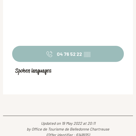
04 76 52 22
▒▒
Spoken languages
Spoken languages
Updated on 19 May 2022 at 20:11
by Office de Tourisme de Belledonne Chartreuse
(Offer identifier :
6141805
)