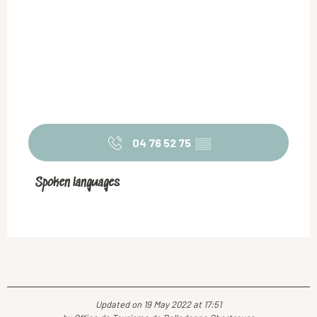
04 76 52 75
▒▒
Spoken languages
Spoken languages
Updated on 19 May 2022 at 17:51