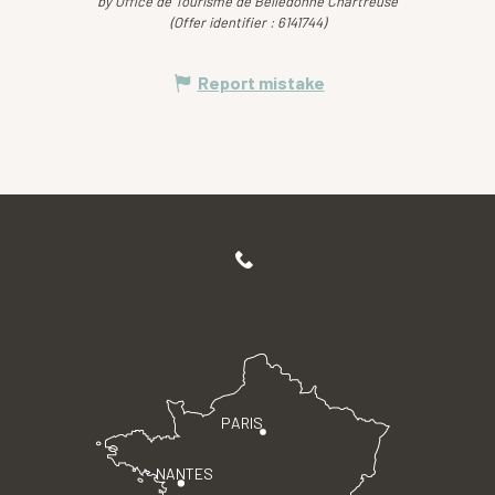
by Office de Tourisme de Belledonne Chartreuse
(Offer identifier :
6141744
)
Report mistake
PARIS
NANTES