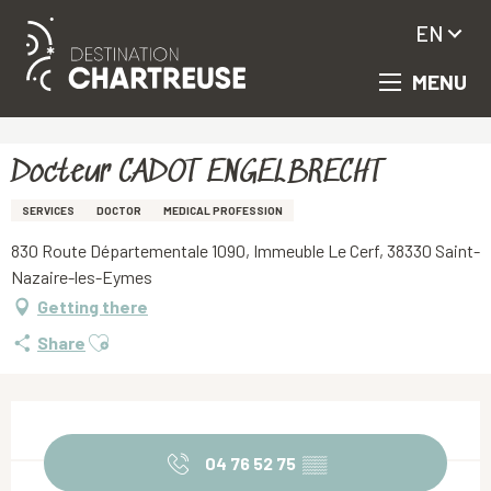
EN
MENU
Aller
Homepage
Docteur CADOT ENGELBRECHT
au
contenu
principal
Docteur CADOT ENGELBRECHT
SERVICES
DOCTOR
MEDICAL PROFESSION
830 Route Départementale 1090, Immeuble Le Cerf, 38330 Saint-
Nazaire-les-Eymes
Getting there
Ajouter aux favoris
Share
Opening hours & contact details
04 76 52 75
▒▒