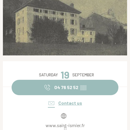
Opening hours & contact details
19
SATURDAY
SEPTEMBER
04 76 52 52
▒▒
Contact us
www.saint-ismier.fr