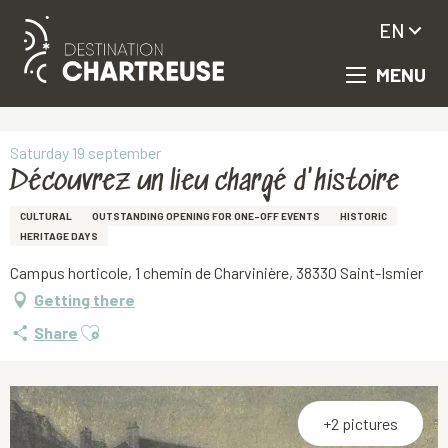
EN
MENU
Aller
Homepage
Découvrez un lieu chargé d'histoire
au
contenu
principal
Saturday 19 september
Découvrez un lieu chargé d'histoire
CULTURAL
OUTSTANDING OPENING FOR ONE-OFF EVENTS
HISTORIC
HERITAGE DAYS
Campus horticole, 1 chemin de Charvinière, 38330 Saint-Ismier
Getting there
Ajouter aux favoris
Share
+2 pictures