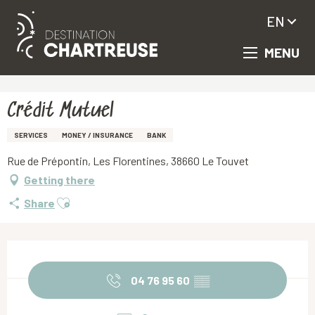
EN
MENU
Aller
Homepage
Crédit Mutuel
au
contenu
principal
Crédit Mutuel
SERVICES
MONEY / INSURANCE
BANK
Rue de Prépontin, Les Florentines, 38660 Le Touvet
Getting there
Ajouter aux favoris
Share
Opening hours & contact details
04 76 95 60
▒▒