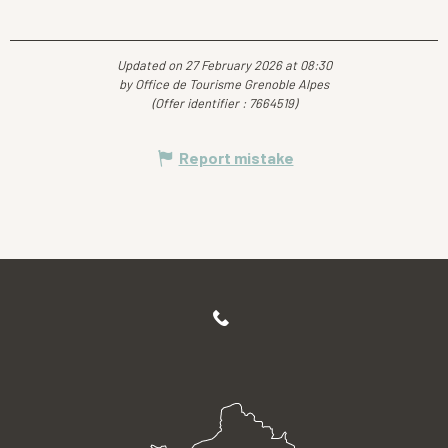
Updated on 27 February 2026 at 08:30
by Office de Tourisme Grenoble Alpes
(Offer identifier :
7664519
)
Report mistake