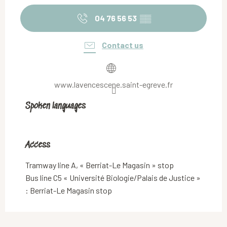
04 76 56 53
▒▒
Contact us
www.lavencescene.saint-egreve.fr
Spoken languages
Spoken languages
Access
Access
Tramway line A, « Berriat-Le Magasin » stop
Bus line C5 « Université Biologie/Palais de Justice »
: Berriat-Le Magasin stop