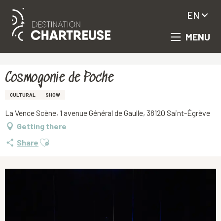
EN
MENU
Aller
Homepage
Cosmogonie de Poche
au
contenu
principal
Cosmogonie de Poche
CULTURAL
SHOW
La Vence Scène, 1 avenue Général de Gaulle, 38120 Saint-Égrève
Getting there
Ajouter aux favoris
Share