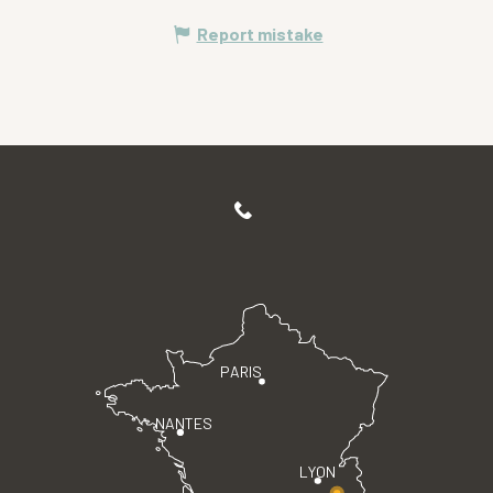
Report mistake
PARIS
NANTES
LYON