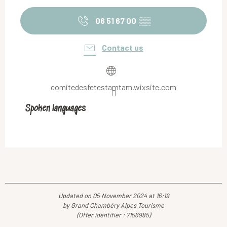
06 51 67 00
▒▒
Contact us
comitedesfetestamtam.wixsite.com
Spoken languages
Spoken languages
Updated on 05 November 2024 at 16:19
by Grand Chambéry Alpes Tourisme
(Offer identifier :
7156985
)