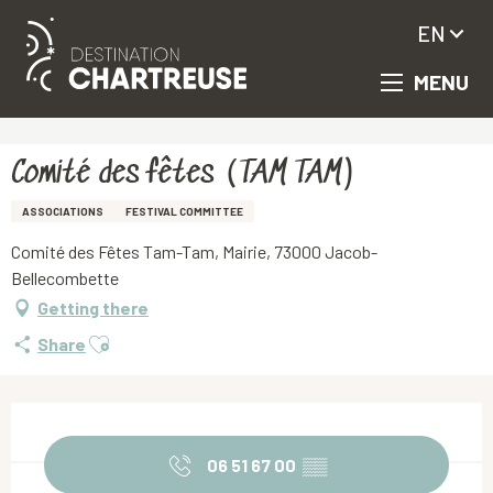
EN
MENU
Aller
Homepage
Comité des fêtes (TAM TAM)
au
contenu
principal
Comité des fêtes (TAM TAM)
ASSOCIATIONS
FESTIVAL COMMITTEE
Comité des Fêtes Tam-Tam, Mairie, 73000 Jacob-
Bellecombette
Getting there
Ajouter aux favoris
Share
Opening hours & contact details
06 51 67 00
▒▒