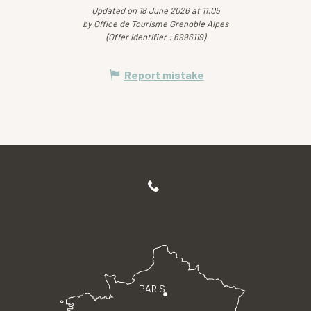
Updated on 18 June 2026 at 11:05
by Office de Tourisme Grenoble Alpes
(Offer identifier :
6996119
)
Report mistake
PARIS