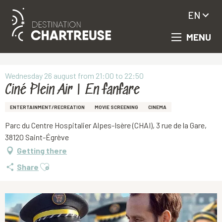
EN
MENU
Aller
Homepage
Ciné Plein Air | En fanfare
au
contenu
principal
Wednesday 26 august from 21:00 to 22:50
Ciné Plein Air | En fanfare
ENTERTAINMENT/RECREATION
MOVIE SCREENING
CINEMA
Parc du Centre Hospitalier Alpes-Isère (CHAI), 3 rue de la Gare,
38120 Saint-Égrève
Getting there
Ajouter aux favoris
Share