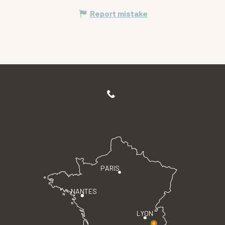
Report mistake
PARIS
NANTES
LYON