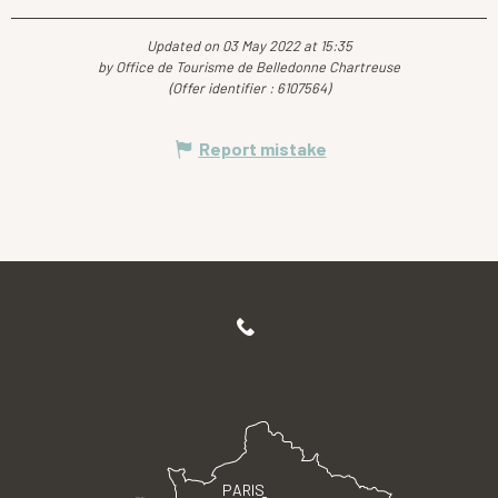
Updated on 03 May 2022 at 15:35
by Office de Tourisme de Belledonne Chartreuse
(Offer identifier :
6107564
)
Report mistake
PARIS