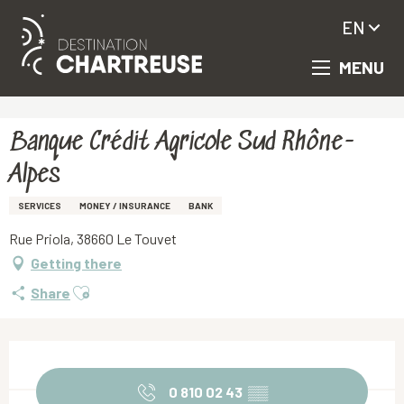
EN
MENU
Aller
Homepage
Banque Crédit Agricole Sud Rhône-Alpes
au
contenu
principal
Banque Crédit Agricole Sud Rhône-
Alpes
SERVICES
MONEY / INSURANCE
BANK
Rue Priola, 38660 Le Touvet
Getting there
Ajouter aux favoris
Share
Opening hours & contact details
0 810 02 43
▒▒