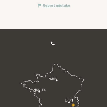
Report mistake
PARIS
NANTES
LYON