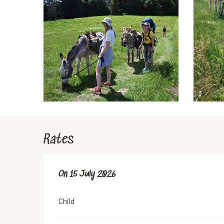
Rates
On
On
15 July 2026
15 July 2026
Child