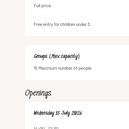
Full price
Free entry for children under 3.
Groups (Max capacity)
Groups (Max capacity)
15 Maximum number of people
Openings
Wednesday 15 July 2026
Wednesday 15 July 2026
14:00 - 17:30