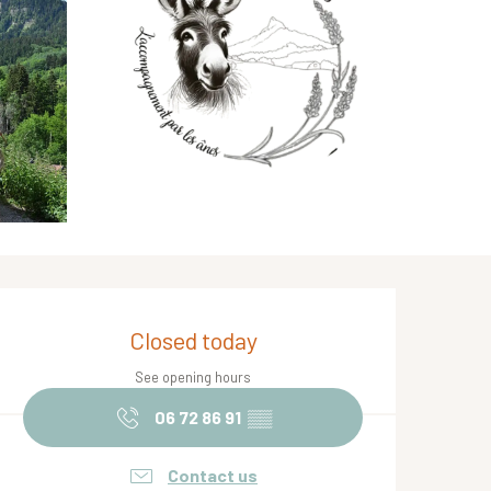
Opening hours & contact de
Closed today
See opening hours
06 72 86 91
▒▒
Contact us