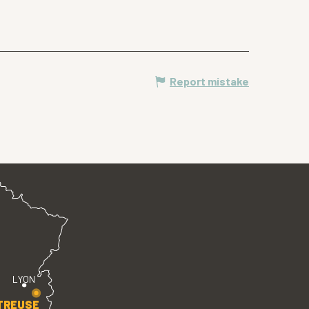
Report mistake
LYON
TREUSE