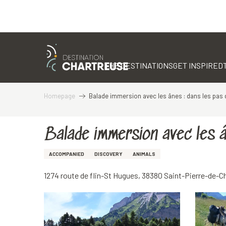
Aller
au
contenu
THE DESTINATIONS
GET INSPIRED
principal
Homepage
Balade immersion avec les ânes : dans les pas 
Balade immersion avec les â
ACCOMPANIED
DISCOVERY
ANIMALS
1274 route de flin-St Hugues, 38380 Saint-Pierre-de-C