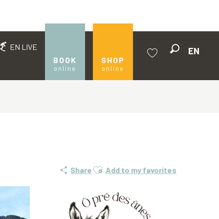
EN LIVE
EN
Search
BOOK
SHOP
online
online
Voir les favoris
Ajouter aux favoris
Share
Add to my favorites