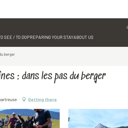
TO SEE / TO DO
PREPARING YOUR STAY
ABOUT US
du berger
nes : dans les pas du berger
hartreuse
Getting there