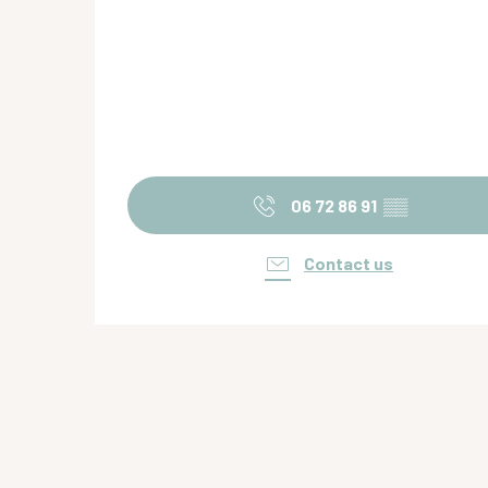
06 72 86 91
▒▒
Contact us