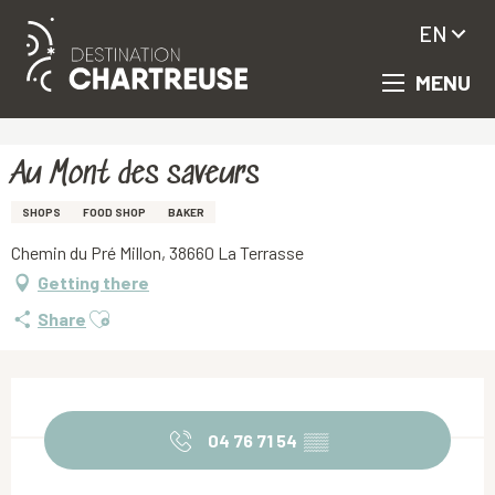
EN
MENU
Aller
Homepage
Au Mont des saveurs
au
contenu
principal
Au Mont des saveurs
SHOPS
FOOD SHOP
BAKER
Chemin du Pré Millon, 38660 La Terrasse
Getting there
Ajouter aux favoris
Share
Opening hours & contact details
04 76 71 54
▒▒