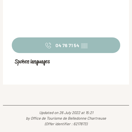
04 76 71 54
▒▒
Spoken languages
Spoken languages
Updated on 26 July 2022 at 15:21
by Office de Tourisme de Belledonne Chartreuse
(Offer identifier :
6217873
)