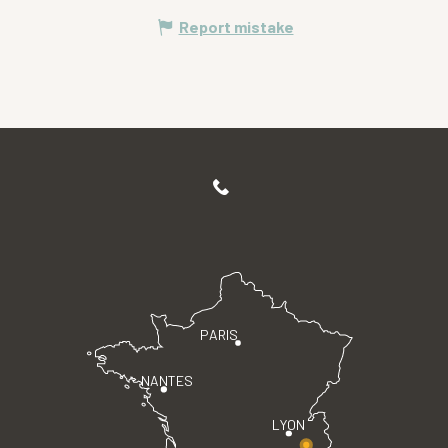
Report mistake
PARIS
NANTES
LYON