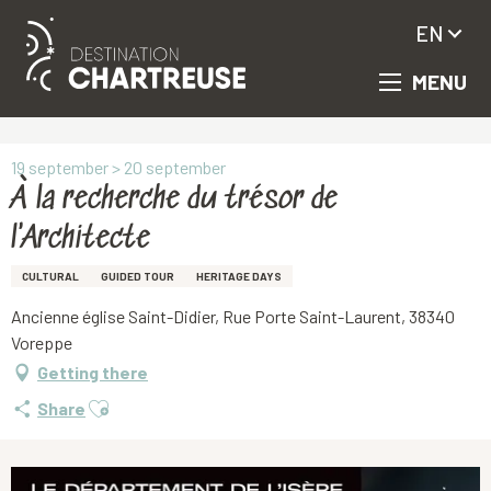
EN
MENU
Aller
Homepage
À la recherche du trésor de l'Architecte
au
contenu
principal
19 september > 20 september
À la recherche du trésor de
l'Architecte
CULTURAL
GUIDED TOUR
HERITAGE DAYS
Ancienne église Saint-Didier, Rue Porte Saint-Laurent, 38340
Voreppe
Getting there
Ajouter aux favoris
Share