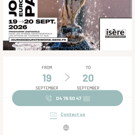
Opening hours & contact details
FROM
TO
19
20
SEPTEMBER
SEPTEMBER
04 76 50 47
▒▒
Contact us