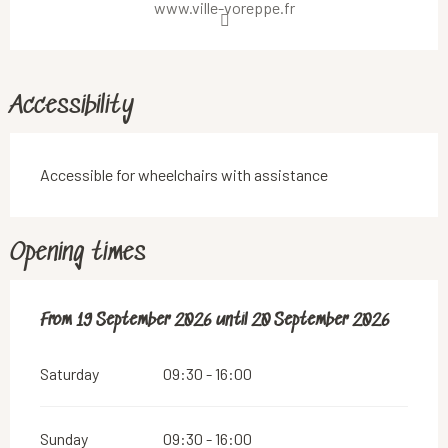
www.ville-voreppe.fr
Accessibility
Accessible for wheelchairs with assistance
Opening times
From
From
19 September 2026
19 September 2026
until
until
20 September 2026
20 September 2026
Saturday
09:30 - 16:00
Sunday
09:30 - 16:00