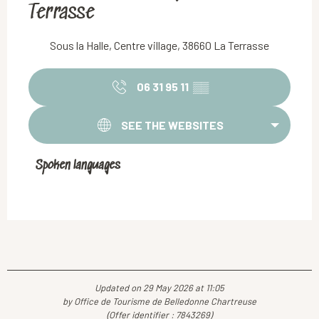
Terrasse
Sous la Halle, Centre village, 38660 La Terrasse
06 31 95 11
▒▒
SEE THE WEBSITES
Spoken languages
Spoken languages
Updated on 29 May 2026 at 11:05
by Office de Tourisme de Belledonne Chartreuse
(Offer identifier :
7843269
)