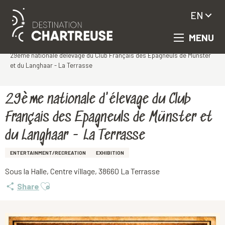
EN
MENU
Aller
Homepage
au
29ème nationale d'élevage du Club Français des Epagneuls de Münster
contenu
et du Langhaar - La Terrasse
principal
29ème nationale d'élevage du Club
Français des Epagneuls de Münster et
du Langhaar - La Terrasse
ENTERTAINMENT/RECREATION
EXHIBITION
Sous la Halle, Centre village, 38660 La Terrasse
Ajouter aux favoris
Share