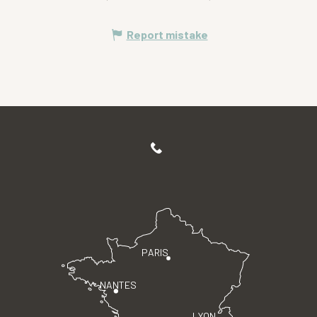
Report mistake
PARIS
NANTES
LYON