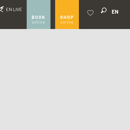
EN LIVE
EN
Search
BOOK
SHOP
online
online
Voir les favoris