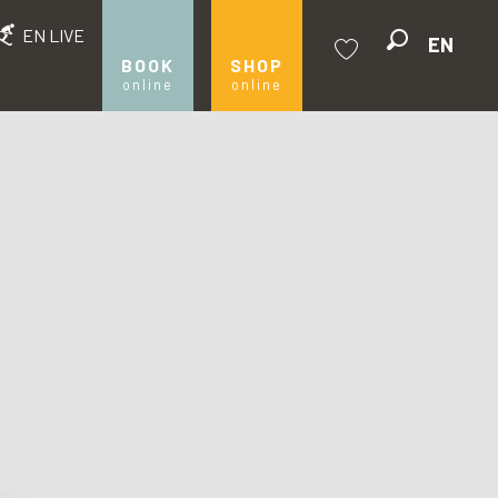
EN LIVE
EN
Search
BOOK
SHOP
online
online
Voir les favoris