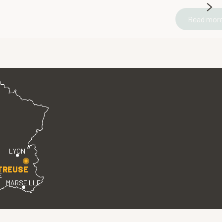
Read mor
LYON
TREUSE
E
MARSEILLE