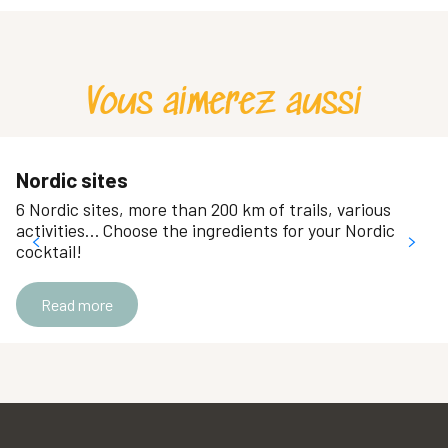
Mercredis nature et multisport
Découverte du biathlon avec l'ESF Chartreuse
Nordic ski lessons
Vous aimerez aussi
Cours de ski nordique
Ski de fond Cours privés - Ecole de Porte
Biathlon laser - ECOLE DE PORTE
Biathlon à air comprimé -Ecole de Porte
Nordic sites
Skating tous niveaux cours collectifs - Ecole de Porte
6 Nordic sites, more than 200 km of trails, various
Cours de ski de fond
activities… Choose the ingredients for your Nordic
cocktail!
Read more