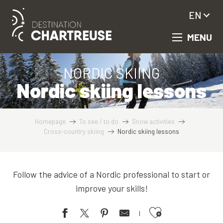
Aller
EN
au
contenu
MENU
principal
NORDIC SKIING
Nordic skiing lessons
Homepage
To see / to do
Snow activities
Cross-country skiing
Nordic skiing lessons
Follow the advice of a Nordic professional to start or
improve your skills!
Ajouter aux favoris