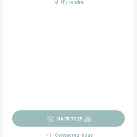
M'y rendre
04 76 72 29
▒▒
Contactez-nous