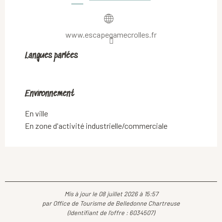
www.escapegamecrolles.fr
Langues parlées
Langues parlées
Environnement
Environnement
En ville
En zone d'activité industrielle/commerciale
Mis à jour le 08 juillet 2026 à 15:57
par Office de Tourisme de Belledonne Chartreuse
(Identifiant de l'offre :
6034507
)