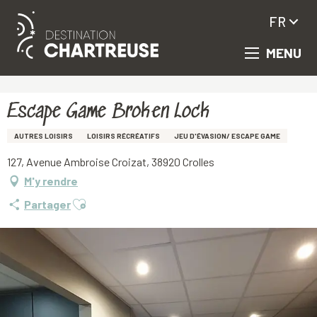
FR
MENU
Aller
Accueil
Escape Game Broken Lock
au
contenu
principal
Escape Game Broken Lock
AUTRES LOISIRS
LOISIRS RÉCRÉATIFS
JEU D'ÉVASION/ ESCAPE GAME
127, Avenue Ambroise Croizat, 38920 Crolles
M'y rendre
Ajouter aux favoris
Partager